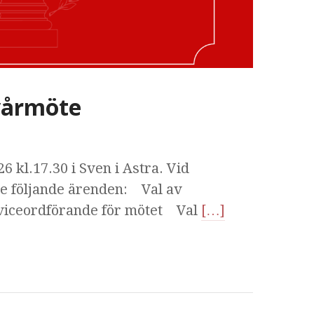
 vårmöte
 kl.17.30 i Sven i Astra. Vid
e följande ärenden: Val av
viceordförande för mötet Val
[…]