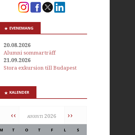
EVENEMANG
20.08.2026
Alumni sommarträff
21.09.2026
Stora exkursion till Budapest
KALENDER
‹‹
››
augusti 2026
M
T
O
T
F
L
S