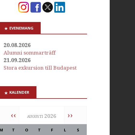
EVENEMANG
20.08.2026
Alumni sommarträff
21.09.2026
Stora exkursion till Budapest
KALENDER
‹‹
››
augusti 2026
M
T
O
T
F
L
S