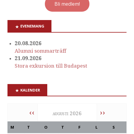
Bli medlem!
EVENEMANG
20.08.2026
Alumni sommarträff
21.09.2026
Stora exkursion till Budapest
KALENDER
‹‹
››
augusti 2026
M
T
O
T
F
L
S