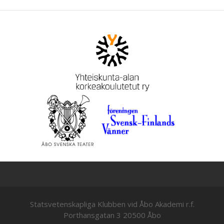
Statsvetenskapliga Klubben vid Åbo Akademi r.f.
Porthansgatan 3 20500 Åbo