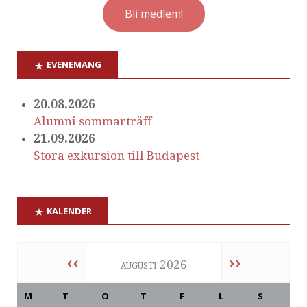
Bli medlem!
EVENEMANG
20.08.2026
Alumni sommarträff
21.09.2026
Stora exkursion till Budapest
KALENDER
‹‹
››
augusti 2026
M
T
O
T
F
L
S