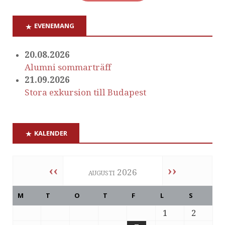
EVENEMANG
20.08.2026
Alumni sommarträff
21.09.2026
Stora exkursion till Budapest
KALENDER
‹‹
››
augusti 2026
M
T
O
T
F
L
S
1
2