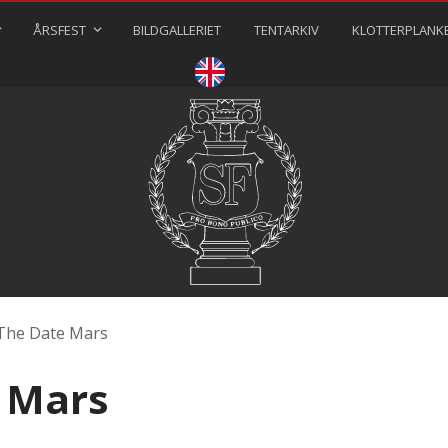
ÅRSFEST
BILDGALLERIET
TENTARKIV
KLOTTERPLANK
⠀⠀⠀
The Date Mars
 Mars