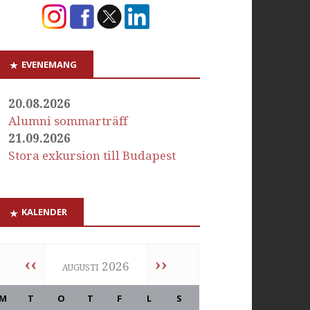
EVENEMANG
20.08.2026
Alumni sommarträff
21.09.2026
Stora exkursion till Budapest
KALENDER
‹‹
››
augusti 2026
M
T
O
T
F
L
S