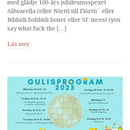
med glädje 100-års jubileumsspexet
Allwarella (eller Nörtti till Flörtti´ eller
Bibbidi bobbidi boner eller SF-incest (you
say what fuck the
[…]
Läs mer