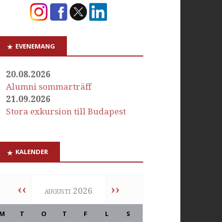
EVENEMANG
20.08.2026
Alumni sommarträff
21.09.2026
Stora exkursion till Budapest
KALENDER
‹‹
››
augusti 2026
M
T
O
T
F
L
S