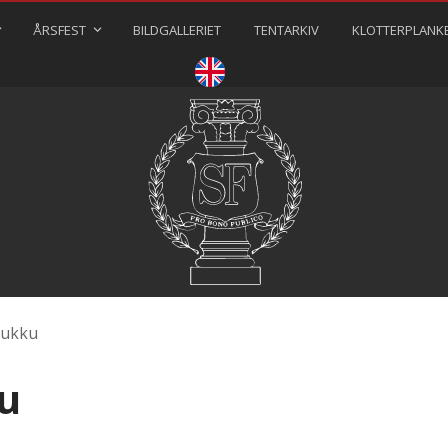
ÅRSFEST
BILDGALLERIET
TENTARKIV
KLOTTERPLANK
⠀⠀⠀
ukku
u