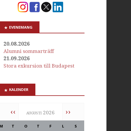
EVENEMANG
20.08.2026
Alumni sommarträff
21.09.2026
Stora exkursion till Budapest
KALENDER
‹‹
››
augusti 2026
M
T
O
T
F
L
S