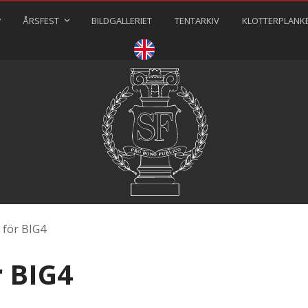
ÅRSFEST
BILDGALLERIET
TENTARKIV
KLOTTERPLANK
⠀⠀⠀
e för BIG4
r BIG4