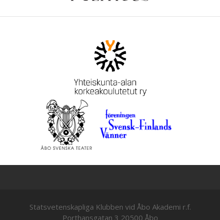
Statsvetenskapliga Klubben vid Åbo Akademi r.f.
Porthansgatan 3 20500 Åbo