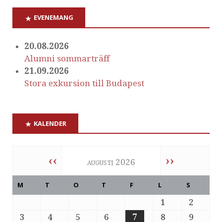
EVENEMANG
20.08.2026
Alumni sommarträff
21.09.2026
Stora exkursion till Budapest
KALENDER
‹‹
››
augusti 2026
M
T
O
T
F
L
S
1
2
3
4
5
6
7
8
9