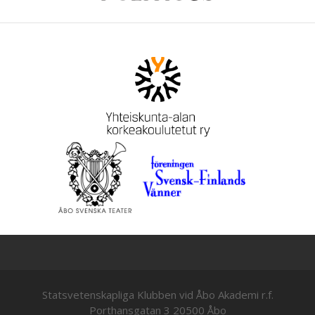
Statsvetenskapliga Klubben vid Åbo Akademi r.f.
Porthansgatan 3 20500 Åbo