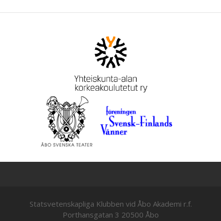
Statsvetenskapliga Klubben vid Åbo Akademi r.f.
Porthansgatan 3 20500 Åbo