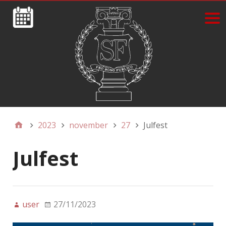
2023
november
27
Julfest
Julfest
user
27/11/2023