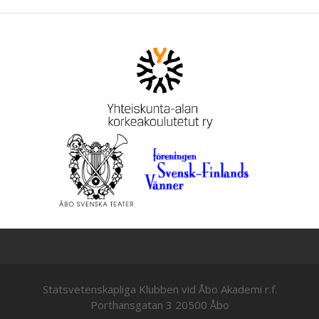
Statsvetenskapliga Klubben vid Åbo Akademi r.f.
Porthansgatan 3 20500 Åbo