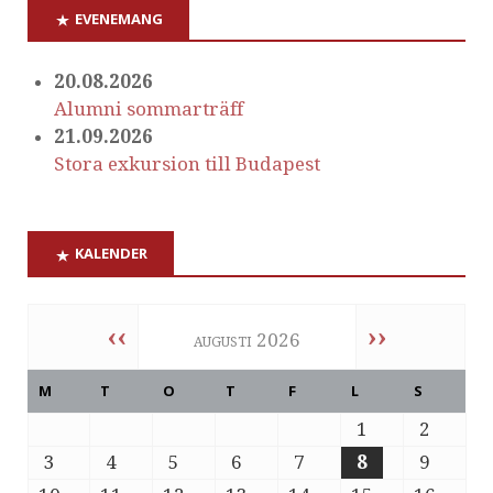
EVENEMANG
20.08.2026
Alumni sommarträff
21.09.2026
Stora exkursion till Budapest
KALENDER
‹‹
››
augusti 2026
M
T
O
T
F
L
S
1
2
3
4
5
6
7
8
9