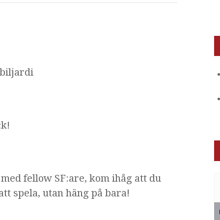
biljardi
k!
 med fellow SF:are, kom ihåg att du
tt spela, utan häng på bara!