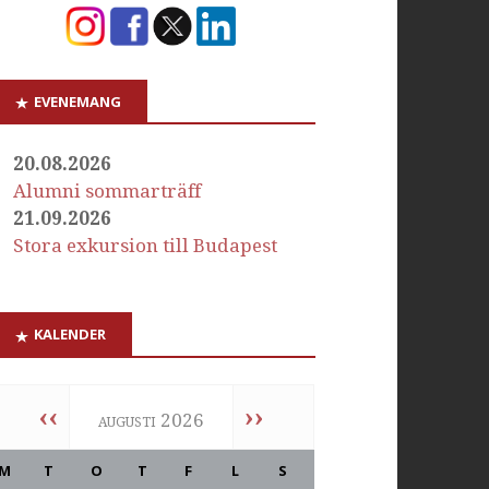
EVENEMANG
20.08.2026
Alumni sommarträff
21.09.2026
Stora exkursion till Budapest
KALENDER
‹‹
››
augusti 2026
M
T
O
T
F
L
S