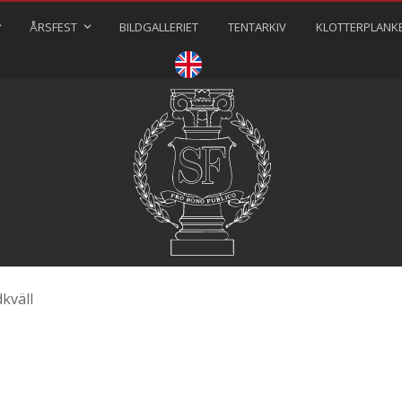
ÅRSFEST
BILDGALLERIET
TENTARKIV
KLOTTERPLANK
⠀⠀⠀
dkväll