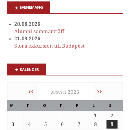
EVENEMANG
20.08.2026
Alumni sommarträff
21.09.2026
Stora exkursion till Budapest
KALENDER
‹‹
››
augusti 2026
M
T
O
T
F
L
S
1
2
3
4
5
6
7
8
9