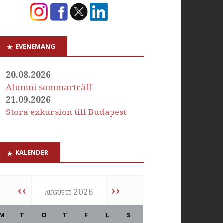
EVENEMANG
20.08.2026
Alumni sommarträff
21.09.2026
Stora exkursion till Budapest
KALENDER
‹‹
››
augusti 2026
M
T
O
T
F
L
S