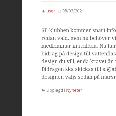
user
08/03/2021
SF-klubben kommer snart infö
redan vald, men nu behöver v
medlemmar in i bilden. Nu har
bidrag på design till vattenfla
design du vill, enda kravet är a
Bidragen ska skickas till sf@a
designen väljs sedan på marsmö
Upplagd i
Nyheter