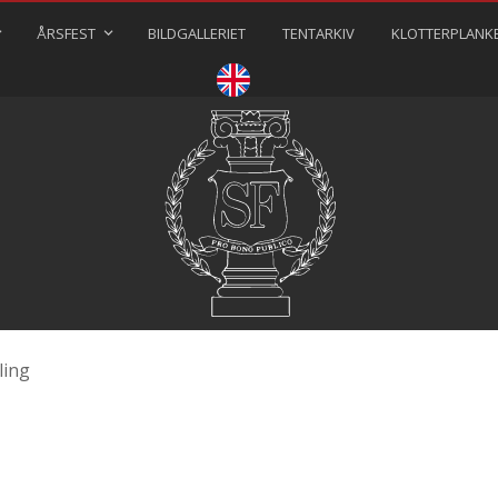
ÅRSFEST
BILDGALLERIET
TENTARKIV
KLOTTERPLANK
⠀⠀⠀
ling