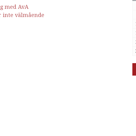
ng med AvA
r inte välmående