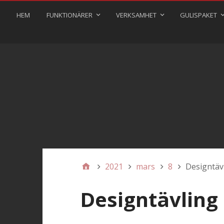
HEM
FUNKTIONÄRER
VERKSAMHET
GULISPAKET
2021
mars
8
Designtäv
Designtävling