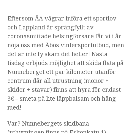
Eftersom ÅA vägrar införa ett sportlov
och Lappland är sprängfyllt av
coronasmittade helsingforsare får vi i år
nöja oss med Åbos vintersportutbud, men
det är inte fy skam det heller! Nästa
tisdag erbjuds möjlighet att skida flata på
Nunneberget ett par kilometer utanför
centrum där all utrustning (monor +
skidor + stavar) finns att hyra för endast
3€ – smeta på lite läppbalsam och häng
med!
Var? Nunnebergets skidbana
(uthyrningen finns på Eskonkatu 1)