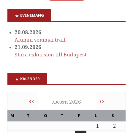
EVENEMANG
20.08.2026
Alumni sommarträff
21.09.2026
Stora exkursion till Budapest
KALENDER
‹‹
››
augusti 2026
M
T
O
T
F
L
S
1
2