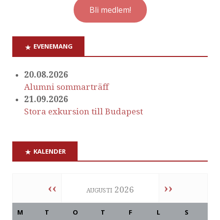
Bli medlem!
EVENEMANG
20.08.2026
Alumni sommarträff
21.09.2026
Stora exkursion till Budapest
KALENDER
‹‹
››
augusti 2026
M
T
O
T
F
L
S