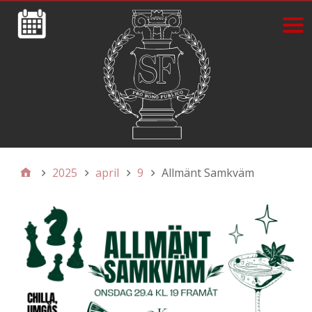
2025
april
9
Allmänt Samkväm