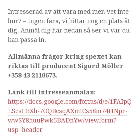
Intresserad av att vara med men vet inte
hur? – Ingen fara, vi hittar nog en plats åt
dig. Anmäl dig här nedan så ser vi var du
kan passa in.
Allmänna frågor kring spexet kan
riktas till producent Sigurd Möller
+358 43 2110673.
Länk till intresseanmälan:
https://docs.google.com/forms/d/e/1FAIpQ
LScsLBXh-7OQBcsqAXmtCs58m74HNpr-
wwSY8huuPwk5BADnYw/viewform?
usp=header