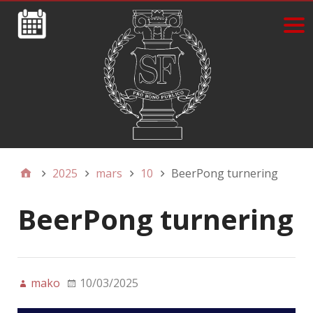
2025
mars
10
BeerPong turnering
BeerPong turnering
mako
10/03/2025