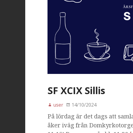
SF XCIX Sillis
user
14/10/2024
På lördag är det dags att samla 
åker iväg från Domkyrkotorget