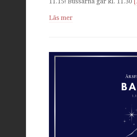
11.15! Bussarna går kl. 11.30
[
Läs mer