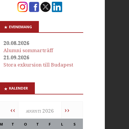
EVENEMANG
20.08.2026
Alumni sommarträff
21.09.2026
Stora exkursion till Budapest
KALENDER
‹‹
››
augusti 2026
M
T
O
T
F
L
S