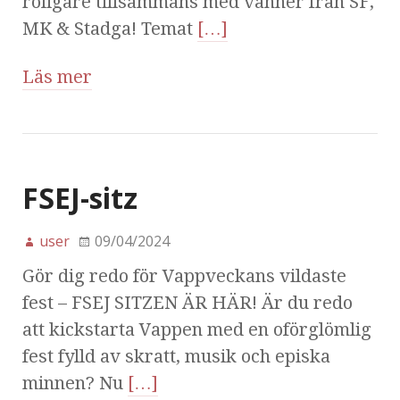
roligare tillsammans med vänner från SF,
MK & Stadga! Temat
[…]
Läs mer
FSEJ-sitz
user
09/04/2024
Gör dig redo för Vappveckans vildaste
fest – FSEJ SITZEN ÄR HÄR! Är du redo
att kickstarta Vappen med en oförglömlig
fest fylld av skratt, musik och episka
minnen? Nu
[…]