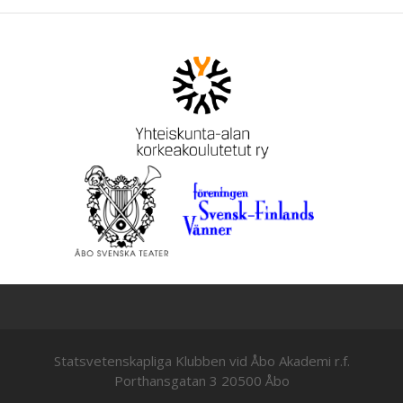
Statsvetenskapliga Klubben vid Åbo Akademi r.f.
Porthansgatan 3 20500 Åbo