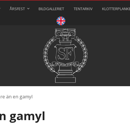
ÅRSFEST
BILDGALLERIET
TENTARKIV
KLOTTERPLANK
⠀⠀⠀
re än en gamyl
en gamyl