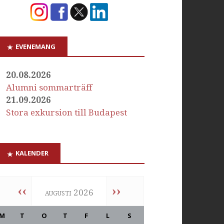
EVENEMANG
20.08.2026
Alumni sommarträff
21.09.2026
Stora exkursion till Budapest
KALENDER
‹‹
››
augusti 2026
M
T
O
T
F
L
S