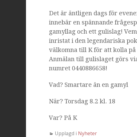
Det är äntligen dags för even
innebär en spännande frågespo
gamyllag och ett gulislag! Ve
inristat i den legendariska po
välkomna till K för att kolla p
Anmälan till gulislaget görs v
numret
0440886658!
Vad? Smartare än en gamyl
När? Torsdag 8.2 kl. 18
Var? På K
Upplagd i
Nyheter