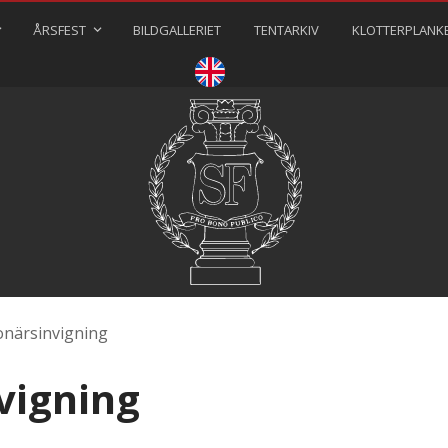
ÅRSFEST
BILDGALLERIET
TENTARKIV
KLOTTERPLANK
⠀⠀⠀
onärsinvigning
vigning