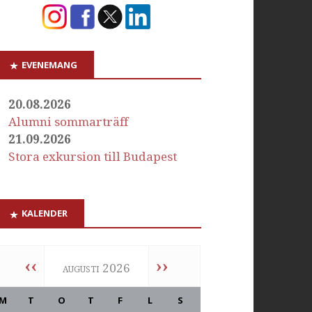
EVENEMANG
20.08.2026
Alumni sommarträff
21.09.2026
Stora exkursion till Budapest
KALENDER
‹‹
››
augusti 2026
M
T
O
T
F
L
S