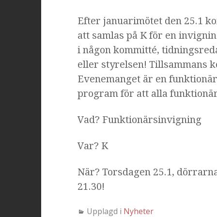
Efter januarimötet den 25.1 k
att samlas på K för en invigni
i någon kommitté, tidningsred
eller styrelsen! Tillsammans k
Evenemanget är en funktionärsf
program för att alla funktionä
Vad? Funktionärsinvigning
Var? K
När? Torsdagen 25.1, dörrarn
21.30!
Upplagd i
Nyheter