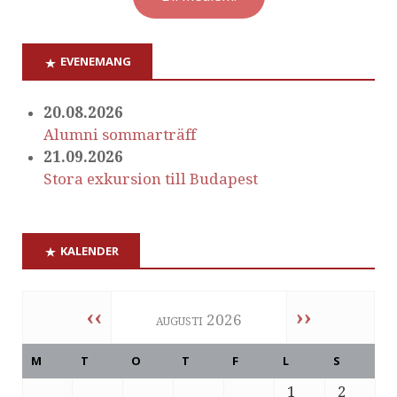
EVENEMANG
20.08.2026
Alumni sommarträff
21.09.2026
Stora exkursion till Budapest
KALENDER
‹‹
››
augusti 2026
M
T
O
T
F
L
S
1
2