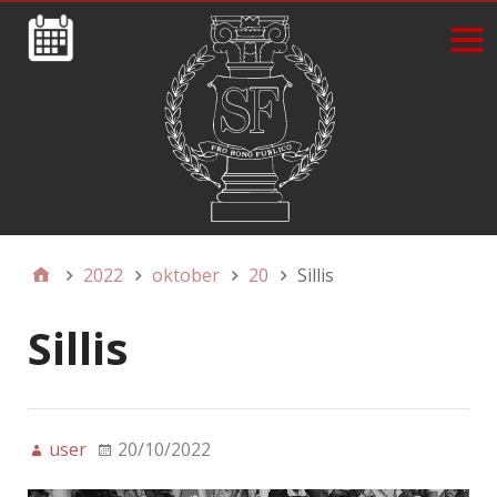
2022
oktober
20
Sillis
Sillis
user
20/10/2022