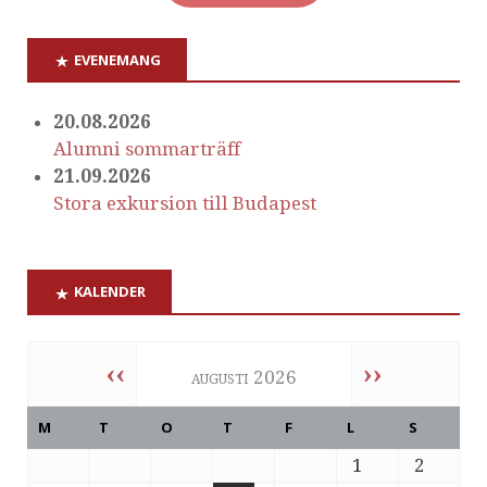
EVENEMANG
20.08.2026
Alumni sommarträff
21.09.2026
Stora exkursion till Budapest
KALENDER
‹‹
››
augusti 2026
M
T
O
T
F
L
S
1
2