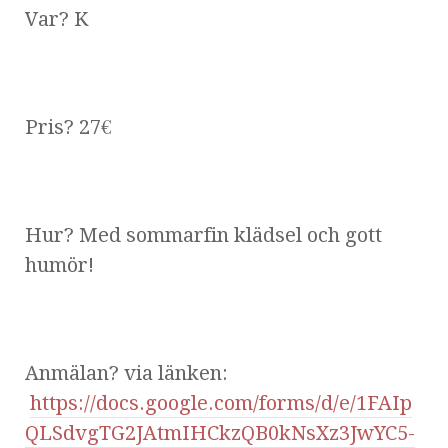
Var? K
Pris? 27€
Hur? Med sommarfin klädsel och gott
humör!
Anmälan? via länken:
https://docs.google.com/forms/d/e/1FAIp
QLSdvgTG2JAtmIHCkzQB0kNsXz3JwYC5-