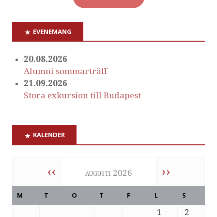
EVENEMANG
20.08.2026
Alumni sommarträff
21.09.2026
Stora exkursion till Budapest
KALENDER
‹‹
››
augusti 2026
M
T
O
T
F
L
S
1
2