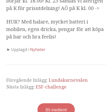
börjar kl. 18.00! Kl. 23 samlas vi återigen
på K för prisutdelning! AÖ på K kl. 00 ->
HUR? Med halare, mycket batteri i
mobilen, egen dricka, pengar för att köpa
på bar och bra feelis!
Upplagd i
Nyheter
Föregående Inlägg:
Lundakarnevalen
Nästa Inlägg:
ESF-challenge
Bli medlem!