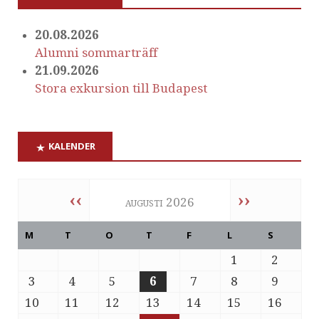
20.08.2026
Alumni sommarträff
21.09.2026
Stora exkursion till Budapest
KALENDER
‹‹
››
augusti 2026
M
T
O
T
F
L
S
1
2
3
4
5
6
7
8
9
10
11
12
13
14
15
16