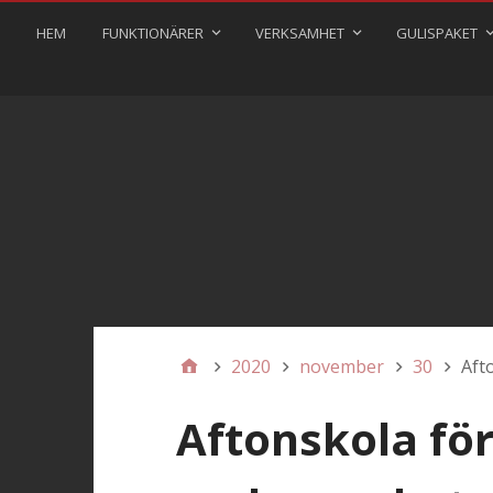
HEM
FUNKTIONÄRER
VERKSAMHET
GULISPAKET
2020
november
30
Aft
Aftonskola för