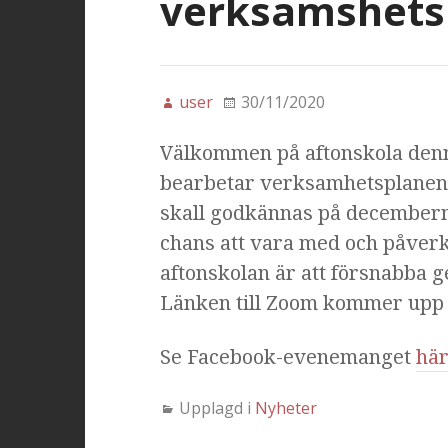
verksamshets
user
30/11/2020
Välkommen på aftonskola denna
bearbetar verksamhetsplanen 
skall godkännas på decemberm
chans att vara med och påver
aftonskolan är att försnabb
Länken till Zoom kommer upp
Se Facebook-evenemanget
hä
Upplagd i
Nyheter