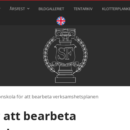
ÅRSFEST
BILDGALLERIET
TENTARKIV
KLOTTERPLANK
⠀⠀⠀
onskola för att bearbeta verksamshetsplanen
 att bearbeta