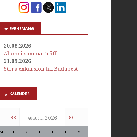
EVENEMANG
20.08.2026
Alumni sommarträff
21.09.2026
Stora exkursion till Budapest
KALENDER
‹‹
››
augusti 2026
M
T
O
T
F
L
S