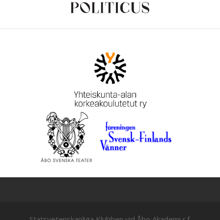
Statsvetenskapliga Klubben vid Åbo Akademi r.f.