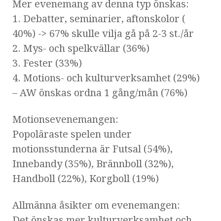
Mer evenemang av denna typ önskas:
1. Debatter, seminarier, aftonskolor (
40%) -> 67% skulle vilja gå på 2-3 st./år
2. Mys- och spelkvällar (36%)
3. Fester (33%)
4. Motions- och kulturverksamhet (29%)
– AW önskas ordna 1 gång/mån (76%)
Motionsevenemangen:
Popoläraste spelen under
motionsstunderna är Futsal (54%),
Innebandy (35%), Brännboll (32%),
Handboll (22%), Korgboll (19%)
Allmänna åsikter om evenemangen:
Det önskas mer kulturverksamhet och