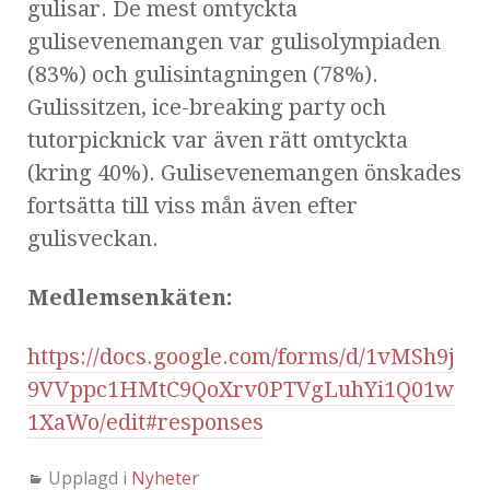
gulisar. De mest omtyckta
gulisevenemangen var gulisolympiaden
(83%) och gulisintagningen (78%).
Gulissitzen, ice-breaking party och
tutorpicknick var även rätt omtyckta
(kring 40%). Gulisevenemangen önskades
fortsätta till viss mån även efter
gulisveckan.
Medlemsenkäten:
https://docs.google.com/forms/d/1vMSh9j
9VVppc1HMtC9QoXrv0PTVgLuhYi1Q01w
1XaWo/edit#responses
Upplagd i
Nyheter