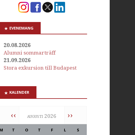
EVENEMANG
20.08.2026
Alumni sommarträff
21.09.2026
Stora exkursion till Budapest
KALENDER
‹‹
››
augusti 2026
M
T
O
T
F
L
S