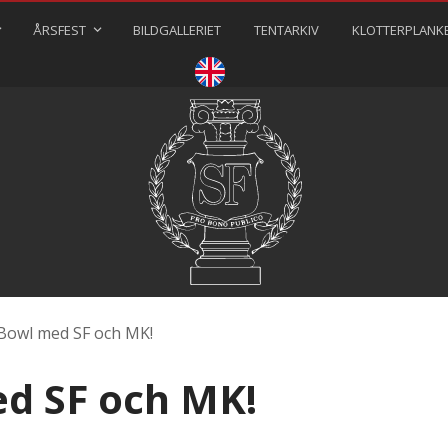
ÅRSFEST
BILDGALLERIET
TENTARKIV
KLOTTERPLANK
⠀⠀⠀
Bowl med SF och MK!
d SF och MK!