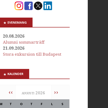
EVENEMANG
20.08.2026
Alumni sommarträff
21.09.2026
Stora exkursion till Budapest
KALENDER
‹‹
››
augusti 2026
M
T
O
T
F
L
S