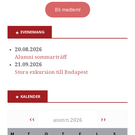
Bli medlem!
EVENEMANG
20.08.2026
Alumni sommarträff
21.09.2026
Stora exkursion till Budapest
KALENDER
‹‹
››
augusti 2026
M
T
O
T
F
L
S