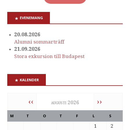
EVENEMANG
20.08.2026
Alumni sommarträff
21.09.2026
Stora exkursion till Budapest
KALENDER
‹‹
››
augusti 2026
M
T
O
T
F
L
S
1
2