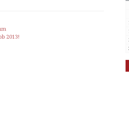
um
b 2013!