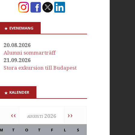
EVENEMANG
20.08.2026
Alumni sommarträff
21.09.2026
Stora exkursion till Budapest
KALENDER
‹‹
››
augusti 2026
M
T
O
T
F
L
S