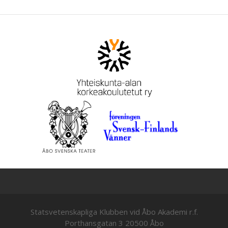
Statsvetenskapliga Klubben vid Åbo Akademi r.f.
Porthansgatan 3 20500 Åbo