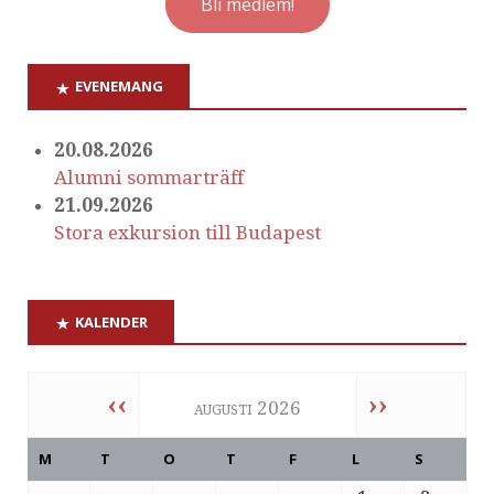
Bli medlem!
EVENEMANG
20.08.2026
Alumni sommarträff
21.09.2026
Stora exkursion till Budapest
KALENDER
‹‹
››
augusti 2026
M
T
O
T
F
L
S