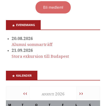
Bli medlem!
EVENEMANG
20.08.2026
Alumni sommarträff
21.09.2026
Stora exkursion till Budapest
KALENDER
‹‹
››
augusti 2026
M
T
O
T
F
L
S