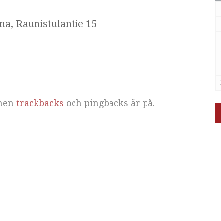
na, Raunistulantie 15
 men
trackbacks
och pingbacks är på.