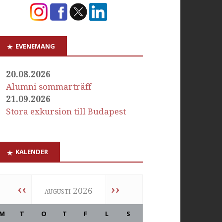
EVENEMANG
20.08.2026
Alumni sommarträff
21.09.2026
Stora exkursion till Budapest
KALENDER
‹‹
››
augusti 2026
M
T
O
T
F
L
S