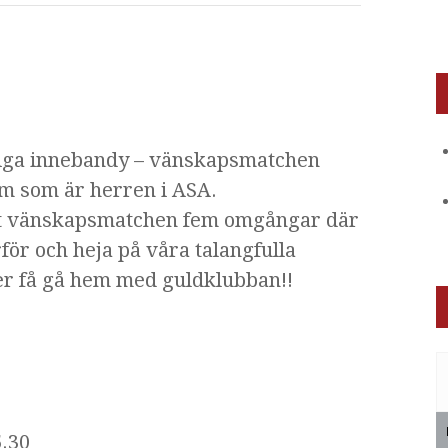
nliga innebandy – vänskapsmatchen
em som är herren i ASA.
t vänskapsmatchen fem omgångar där
ör och heja på våra talangfulla
er få gå hem med guldklubban!!
5.30