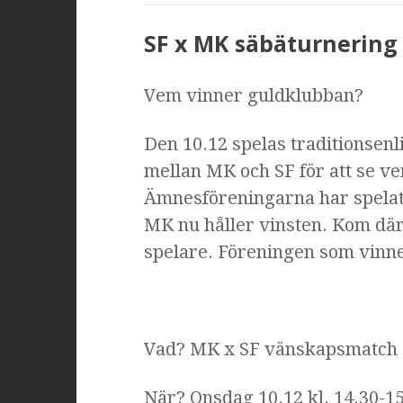
SF x MK säbäturnering
Vem vinner guldklubban?
Den 10.12 spelas traditionse
mellan MK och SF för att se v
Ämnesföreningarna har spela
MK nu håller vinsten. Kom därf
spelare. Föreningen som vinn
Vad? MK x SF vänskapsmatch
När? Onsdag 10.12 kl. 14.30-1