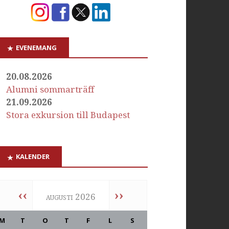
EVENEMANG
20.08.2026
Alumni sommarträff
21.09.2026
Stora exkursion till Budapest
KALENDER
‹‹
››
augusti 2026
M
T
O
T
F
L
S